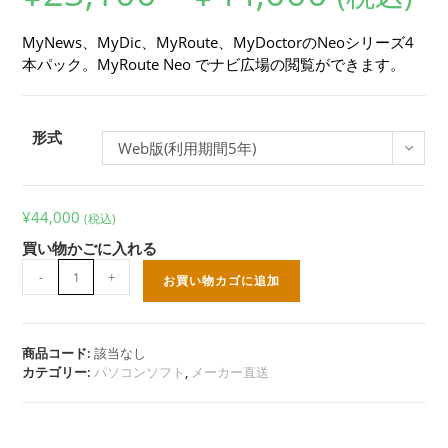
帯:
¥23,100
–
MyNews、MyDic、MyRoute、MyDoctorのNeoシリーズ4
¥44,000
本パック。MyRoute Neo でナビ広場の閲覧ができます。
形式
Web版(利用期間5年)
¥
44,000
(税込)
買い物かごに入れる
MyNews
-
+
お買い物カゴに追加
パ
ッ
ク
個
商品コード:
該当なし
カテゴリー:
パソコンソフト
,
メーカー直送