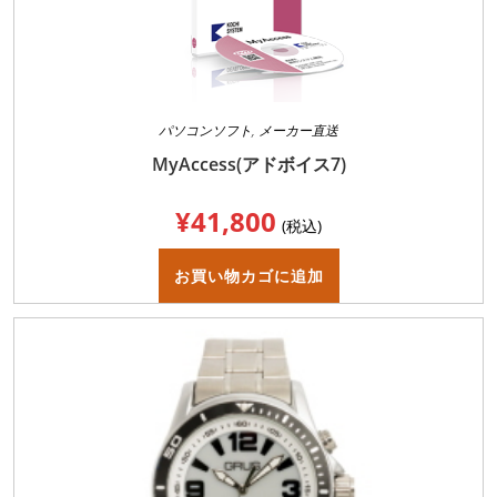
ョ
ン
が
あ
り
ま
す。
オ
プ
パソコンソフト
,
メーカー直送
シ
ョ
MyAccess(アドボイス7)
ン
は
商
¥
41,800
品
(税込)
ペ
ー
ジ
お買い物カゴに追加
か
ら
選
択
で
き
ま
す