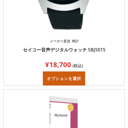
メーカー直送
,
時計
セイコー音声デジタルウォッチ SBJS015
¥
18,700
(税込)
こ
の
オプションを選択
商
品
に
は
複
数
の
バ
リ
エ
ー
シ