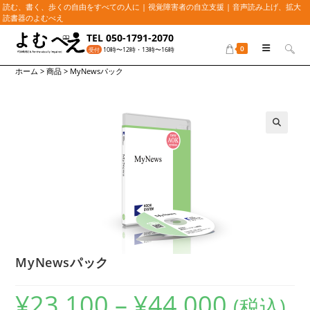
読む、書く、歩くの自由をすべての人に | 視覚障害者の自立支援 | 音声読み上げ、拡大
読書器のよむべえ
コ
TEL 050-1791-2070
ン
0
10時〜12時・13時〜16時
受付
テ
ホーム
>
商品
>
MyNewsパック
ン
ツ
へ
ス
キ
🔍
ッ
プ
MyNewsパック
¥
23,100
–
¥
44,000
価
(税込)
格