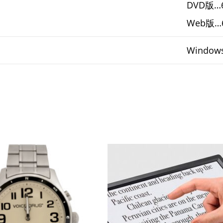
DVD版…
Web版…
Window