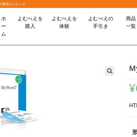
大読書器のよむべえ
ホ
よむべえを
よむべえを
よむべえの
商品
ー
購入
体験
手引き
一覧
ム
M
🔍
¥
H