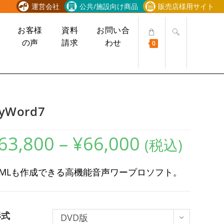
運営会社
公共/施設向け商品
販売店様用サイト
ウ
お客様
資料
お問い合
ェ
の声
請求
わせ
0
ブ
サ
イ
ト
の
検
yWord7
索
を
63,800
–
¥
66,000
価
ト
(税込)
格
グ
帯:
¥63,800
ル
–
TMLも作成できる高機能音声ワープロソフト。
¥66,000
形式
DVD版