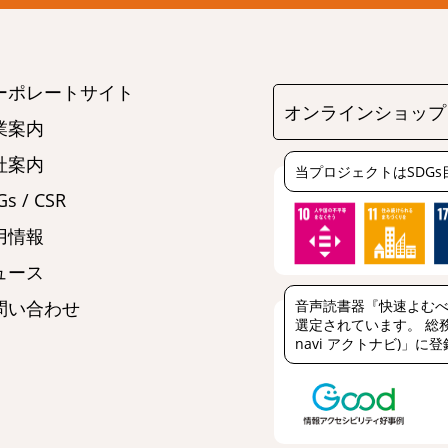
ーポレートサイト
オンラインショップ
業案内
社案内
当プロジェクトはSDG
s / CSR
用情報
ュース
音声読書器『快速よむべ
問い合わせ
選定されています。 総務
navi アクトナビ)」に