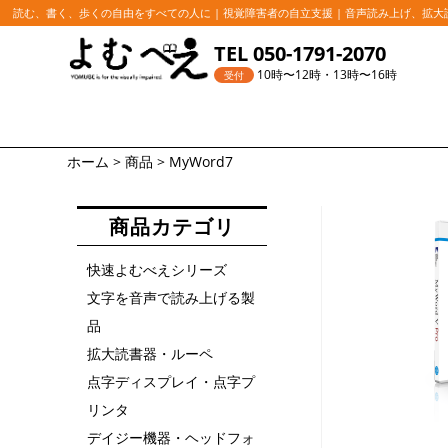
読む、書く、歩くの自由をすべての人に | 視覚障害者の自立支援 | 音声読み上げ、拡
コ
TEL 050-1791-2070
ン
10時〜12時・13時〜16時
受付
テ
ン
ツ
ホーム
>
商品
>
MyWord7
へ
ス
商品カテゴリ
キ
ッ
快速よむべえシリーズ
プ
文字を音声で読み上げる製
品
拡大読書器・ルーペ
点字ディスプレイ・点字プ
リンタ
デイジー機器・ヘッドフォ