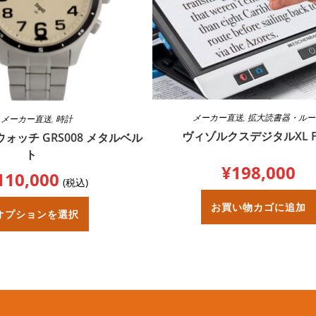
メーカー直送
,
拡大読書器・ルー
メーカー直送
,
時計
ヴィゾルクスデジタルXL F
ウォッチ GRS008 メタルベル
ト
¥
198,000
110,000
(税込)
こ
お買い物カゴに追加
の
オプションを選択
商
品
に
は
複
数
の
バ
リ
エ