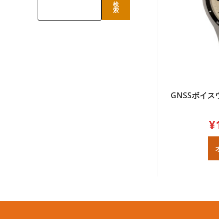
検
検
索
索
GNSSボイス
¥