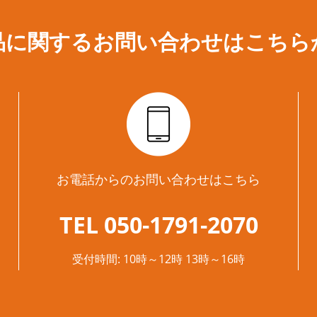
ー
シ
ョ
ン
品に関するお問い合わせは
こちら
が
あ
り
ま
す。
オ
プ
シ
ョ
ン
は
商
品
ペ
お電話からのお問い合わせはこちら
ー
ジ
か
ら
TEL 050-1791-2070
選
択
で
き
受付時間: 10時～12時 13時～16時
ま
す