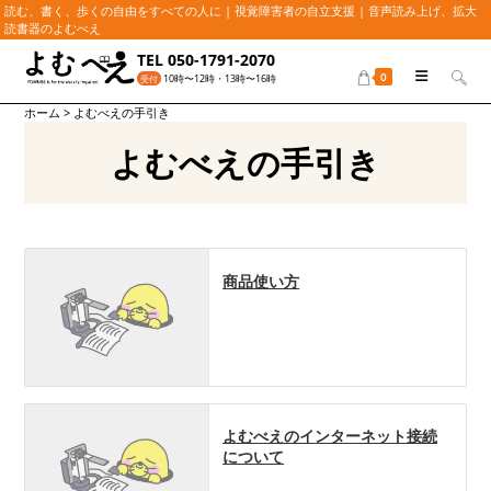
読む、書く、歩くの自由をすべての人に | 視覚障害者の自立支援 | 音声読み上げ、拡大
読書器のよむべえ
コ
TEL 050-1791-2070
ン
0
10時〜12時・13時〜16時
受付
テ
ホーム
>
よむべえの手引き
ン
ツ
よむべえの手引き
へ
ス
キ
ッ
プ
商品使い方
よむべえのインターネット接続
について