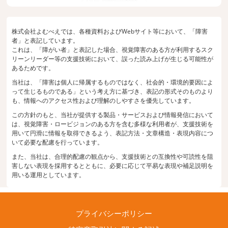
株式会社よむべえでは、各種資料およびWebサイト等において、「障害
者」と表記しています。
これは、「障がい者」と表記した場合、視覚障害のある方が利用するスク
リーンリーダー等の支援技術において、誤った読み上げが生じる可能性が
あるためです。
当社は、「障害は個人に帰属するものではなく、社会的・環境的要因によ
って生じるものである」という考え方に基づき、表記の形式そのものより
も、情報へのアクセス性および理解のしやすさを優先しています。
この方針のもと、当社が提供する製品・サービスおよび情報発信において
は、視覚障害・ロービジョンのある方を含む多様な利用者が、支援技術を
用いて円滑に情報を取得できるよう、表記方法・文章構造・表現内容につ
いて必要な配慮を行っています。
また、当社は、合理的配慮の観点から、支援技術との互換性や可読性を阻
害しない表現を採用するとともに、必要に応じて平易な表現や補足説明を
用いる運用としています。
プライバシーポリシー