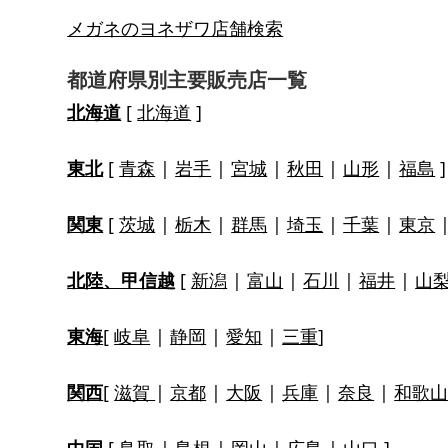
メガネのヨネザワ店舗検索
都道府県別主要販売店一覧
北海道
[
北海道
]
東北
[
青森
|
岩手
|
宮城
|
秋田
|
山形
|
福島
]
関東
[
茨城
|
栃木
|
群馬
|
埼玉
|
千葉
|
東京
北陸、甲信越
[
新潟
|
富山
|
石川
|
福井
|
山
東海
[
岐阜
|
静岡
|
愛知
|
三重
]
関西
[
滋賀
|
京都
|
大阪
|
兵庫
|
奈良
|
和歌
中国
[
鳥取
|
島根
|
岡山
|
広島
|
山口
]