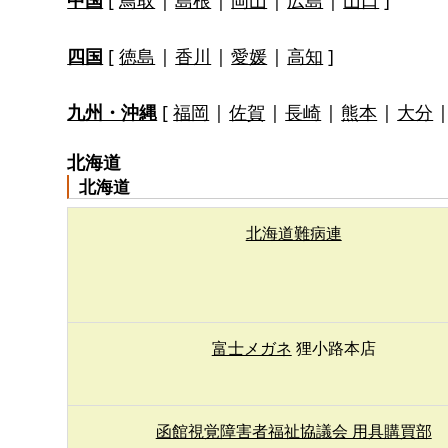
四国
[
徳島
|
香川
|
愛媛
|
高知
]
九州・沖縄
[
福岡
|
佐賀
|
長崎
|
熊本
|
大分
北海道
北海道
北海道難病連
富士メガネ
狸小路本店
函館視覚障害者福祉協議会 用具購買部