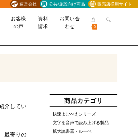
運営会社
公共/施設向け商品
販売店様用サイト
ウ
お客様
資料
お問い合
ェ
の声
請求
わせ
0
ブ
サ
イ
ト
の
検
索
を
ト
グ
ル
商品カテゴリ
紹介してい
快速よむべえシリーズ
文字を音声で読み上げる製品
拡大読書器・ルーペ
 最寄りの