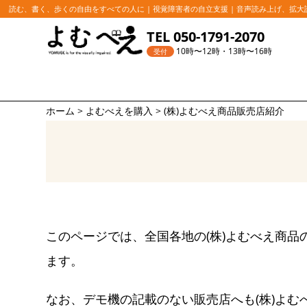
読む、書く、歩くの自由をすべての人に | 視覚障害者の自立支援 | 音声読み上げ、拡
コ
TEL 050-1791-2070
ン
10時〜12時・13時〜16時
受付
テ
ン
ツ
ホーム
>
よむべえを購入
>
(株)よむべえ商品販売店紹介
へ
ス
キ
ッ
プ
このページでは、全国各地の(株)よむべえ商品
ます。
なお、デモ機の記載のない販売店へも(株)よむ