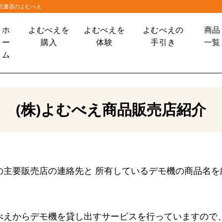
大読書器のよむべえ
ホ
よむべえを
よむべえを
よむべえの
商品
ー
購入
体験
手引き
一覧
ム
(株)よむべえ商品販売店紹介
の主要販売店の連絡先と 所有しているデモ機の商品名を
べえからデモ機を貸し出すサービスを行っていますので、