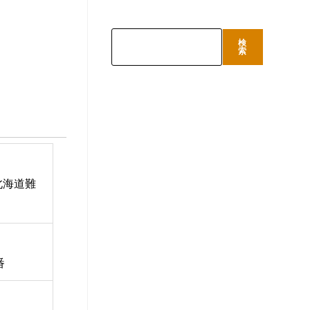
検
検
索
索
北海道難
番