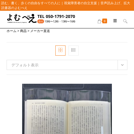
読む、書く、歩くの自由をすべての人に | 視覚障害者の自立支援 | 音声読み上げ、拡大
読書器のよむべえ
コ
TEL 050-1791-2070
ン
0
10時〜12時・13時〜16時
受付
テ
ホーム
>
商品
>
メーカー直送
ン
ツ
へ
ス
キ
ッ
デフォルト表示
プ