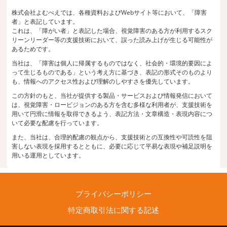
株式会社よむべえでは、各種資料およびWebサイト等において、「障害
者」と表記しています。
これは、「障がい者」と表記した場合、視覚障害のある方が利用するスク
リーンリーダー等の支援技術において、誤った読み上げが生じる可能性が
あるためです。
当社は、「障害は個人に帰属するものではなく、社会的・環境的要因によ
って生じるものである」という考え方に基づき、表記の形式そのものより
も、情報へのアクセス性および理解のしやすさを優先しています。
この方針のもと、当社が提供する製品・サービスおよび情報発信において
は、視覚障害・ロービジョンのある方を含む多様な利用者が、支援技術を
用いて円滑に情報を取得できるよう、表記方法・文章構造・表現内容につ
いて必要な配慮を行っています。
また、当社は、合理的配慮の観点から、支援技術との互換性や可読性を阻
害しない表現を採用するとともに、必要に応じて平易な表現や補足説明を
用いる運用としています。
プライバシーポリシー
特定商取引法に関する記述