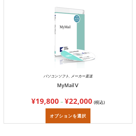
択
で
き
ま
す
パソコンソフト
,
メーカー直送
MyMailⅤ
¥
19,800
¥
22,000
価
–
(税込)
格
帯:
こ
¥19,800
の
オプションを選択
–
商
¥22,000
品
に
は
複