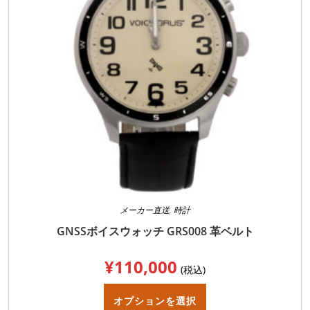
メーカー直送
,
時計
GNSSボイスウォッチ GRS008 革ベルト
¥
110,000
(税込)
こ
の
オプションを選択
商