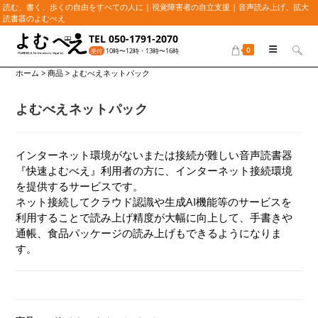
読む、書く、歩くの自由をすべての人に | 視覚障害者の自立支援 | 音声読み上げ、拡大
読書器のよむべえ
コ
TEL 050-1791-2070
ン
0
10時〜12時・13時〜16時
受付
テ
ホーム
>
商品
>
よむべえネットパック
ン
ツ
へ
よむべえネットパック
ス
キ
ッ
インターネット環境がないまたは接続が難しい音声読書器
プ
『快速よむべえ』利用者の方に、インターネット接続環境
を提供するサービスです。
ネット接続してクラウド認識や生成AI機能等のサービスを
利用することで読み上げ精度が大幅に向上して、手書きや
通帳、食品パッケージの読み上げもできるようになりま
す。