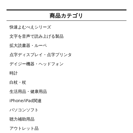
数
の
バ
商品カテゴリ
リ
エ
ー
快速よむべえシリーズ
シ
ョ
文字を音声で読み上げる製品
ン
が
拡大読書器・ルーペ
あ
り
ま
点字ディスプレイ・点字プリンタ
す。
オ
デイジー機器・ヘッドフォン
プ
シ
時計
ョ
ン
白杖・杖
は
商
品
生活用品・健康用品
ペ
ー
iPhone/iPad関連
ジ
か
パソコンソフト
ら
選
聴力補助用品
択
で
アウトレット品
き
ま