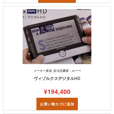
品
に
は
複
数
の
バ
リ
エ
ー
シ
ョ
ン
が
あ
り
ま
す。
オ
プ
メーカー直送
,
拡大読書器・ルーペ
シ
ョ
ヴィゾルクスデジタルHD
ン
は
商
¥
194,400
品
ペ
ー
ジ
お買い物カゴに追加
か
ら
選