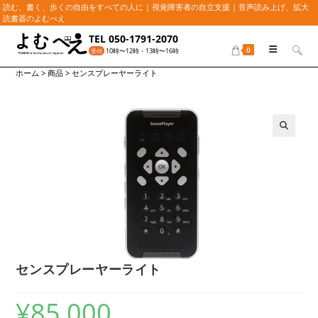
読む、書く、歩くの自由をすべての人に | 視覚障害者の自立支援 | 音声読み上げ、拡大
読書器のよむべえ
コ
TEL 050-1791-2070
ン
0
10時〜12時・13時〜16時
受付
テ
ホーム
>
商品
>
センスプレーヤーライト
ン
ツ
へ
ス
キ
🔍
ッ
プ
センスプレーヤーライト
¥
85,000