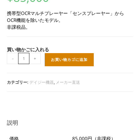
携帯型OCRマルチプレーヤー「センスプレーヤー」から
OCR機能を除いたモデル。
非課税品。
買い物かごに入れる
セ
-
+
お買い物カゴに追加
ン
ス
プ
レ
カテゴリー:
デイジー機器
,
メーカー直送
ー
ヤ
ー
ラ
イ
ト
説明
個
価格
85,000円（非課税）