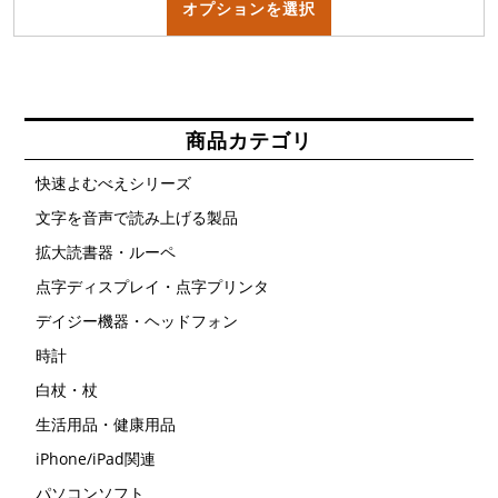
の
オプションを選択
商
品
に
は
複
数
の
バ
商品カテゴリ
リ
エ
ー
快速よむべえシリーズ
シ
ョ
文字を音声で読み上げる製品
ン
が
拡大読書器・ルーペ
あ
り
ま
点字ディスプレイ・点字プリンタ
す。
オ
デイジー機器・ヘッドフォン
プ
シ
時計
ョ
ン
白杖・杖
は
商
品
生活用品・健康用品
ペ
ー
iPhone/iPad関連
ジ
か
パソコンソフト