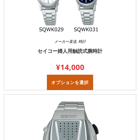
メーカー直送
,
時計
セイコー婦人用触読式腕時計
¥
14,000
こ
の
オプションを選択
商
品
に
は
複
数
の
バ
リ
エ
ー
シ
ョ