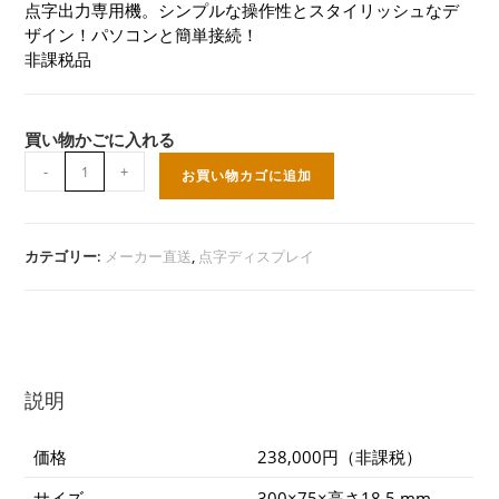
点字出力専用機。シンプルな操作性とスタイリッシュなデ
ザイン！パソコンと簡単接続！
非課税品
買い物かごに入れる
Next
-
+
お買い物カゴに追加
Touch
40
個
カテゴリー:
メーカー直送
,
点字ディスプレイ
説明
価格
238,000円（非課税）
サイズ
300×75×高さ18.5 mm