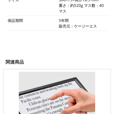
重さ：約520g マス数：40
マス
保証期間
5年間
販売元：ケージーエス
関連商品