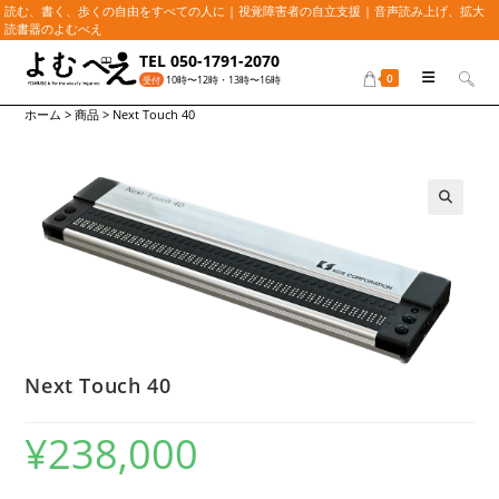
読む、書く、歩くの自由をすべての人に | 視覚障害者の自立支援 | 音声読み上げ、拡大
読書器のよむべえ
コ
TEL 050-1791-2070
ン
0
10時〜12時・13時〜16時
受付
テ
ホーム
>
商品
>
Next Touch 40
ン
ツ
へ
ス
キ
🔍
ッ
プ
Next Touch 40
¥
238,000