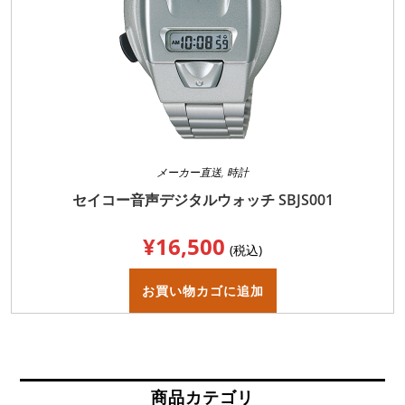
ン
が
あ
り
ま
す。
オ
プ
シ
ョ
ン
は
商
品
メーカー直送
,
時計
ペ
ー
セイコー音声デジタルウォッチ SBJS001
ジ
か
ら
¥
16,500
選
(税込)
択
で
き
お買い物カゴに追加
ま
す
商品カテゴリ