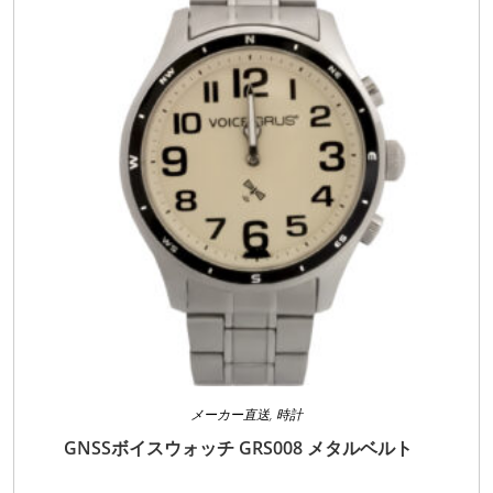
リ
エ
ー
シ
ョ
ン
が
あ
り
ま
す。
オ
プ
シ
ョ
ン
は
商
品
ペ
ー
ジ
か
ら
選
択
メーカー直送
,
時計
で
き
GNSSボイスウォッチ GRS008 メタルベルト
ま
す