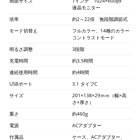
画面サイズ
7インチ 1024×600px
液晶モニター
倍率
約2～22倍 無段階調節式
モード切替え
フルカラー、14種のカラー
コントラストモード
明るさ調整
3段階
充電時間
約3.5時間
連続使用時間
約4時間
USBポート
3.1 タイプC
サイズ
201×138×29ｍｍ（幅×高
さ×厚さ）
重さ
約460g
電源
ACアダプター
付属品
ケース、ACアダプター、