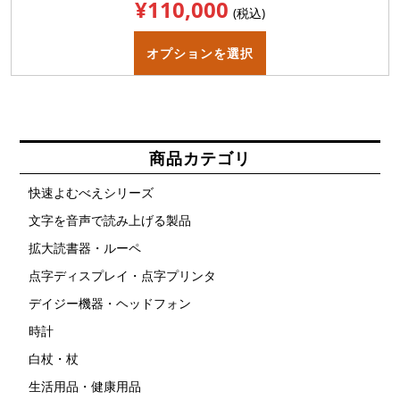
¥
110,000
(税込)
こ
の
オプションを選択
商
品
に
は
複
数
の
バ
商品カテゴリ
リ
エ
ー
快速よむべえシリーズ
シ
ョ
文字を音声で読み上げる製品
ン
が
拡大読書器・ルーペ
あ
り
ま
点字ディスプレイ・点字プリンタ
す。
オ
デイジー機器・ヘッドフォン
プ
シ
時計
ョ
ン
白杖・杖
は
商
品
生活用品・健康用品
ペ