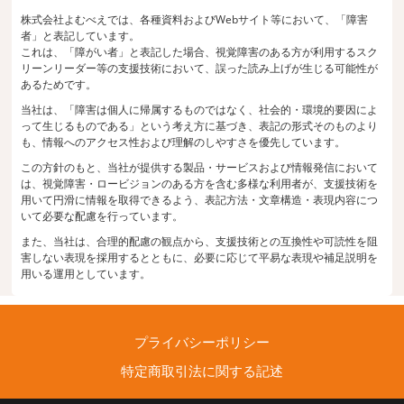
株式会社よむべえでは、各種資料およびWebサイト等において、「障害
者」と表記しています。
これは、「障がい者」と表記した場合、視覚障害のある方が利用するスク
リーンリーダー等の支援技術において、誤った読み上げが生じる可能性が
あるためです。
当社は、「障害は個人に帰属するものではなく、社会的・環境的要因によ
って生じるものである」という考え方に基づき、表記の形式そのものより
も、情報へのアクセス性および理解のしやすさを優先しています。
この方針のもと、当社が提供する製品・サービスおよび情報発信において
は、視覚障害・ロービジョンのある方を含む多様な利用者が、支援技術を
用いて円滑に情報を取得できるよう、表記方法・文章構造・表現内容につ
いて必要な配慮を行っています。
また、当社は、合理的配慮の観点から、支援技術との互換性や可読性を阻
害しない表現を採用するとともに、必要に応じて平易な表現や補足説明を
用いる運用としています。
プライバシーポリシー
特定商取引法に関する記述