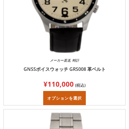
オ
プ
シ
ョ
ン
は
商
品
ペ
ー
ジ
か
ら
選
択
メーカー直送
,
時計
で
き
GNSSボイスウォッチ GRS008 革ベルト
ま
す
¥
110,000
(税込)
こ
の
オプションを選択
商
品
に
は
複
数
の
バ