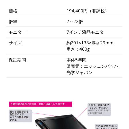
個
価格
194,400円（非課税）
倍率
2～22倍
モニター
7インチ液晶モニター
サイズ
約201×138×厚さ29mm
重さ：460g
保証期間
本体5年間
販売元：エッシェンバッハ
光学ジャパン