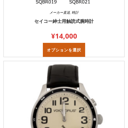
メーカー直送
,
時計
セイコー紳士用触読式腕時計
¥
14,000
こ
の
オプションを選択
商
品
に
は
複
数
の
バ
リ
エ
ー
シ
ョ
ン
が
あ
り
ま
す。