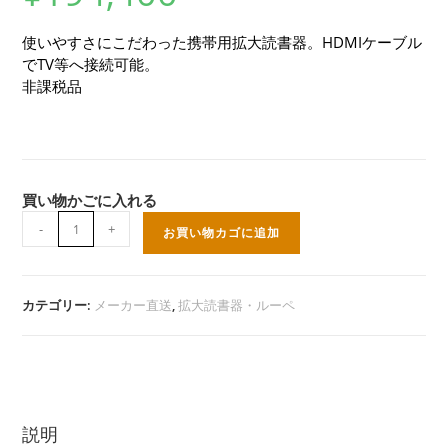
使いやすさにこだわった携帯用拡大読書器。HDMIケーブル
でTV等へ接続可能。
非課税品
買い物かごに入れる
ヴ
-
+
お買い物カゴに追加
ィ
ゾ
ル
ク
カテゴリー:
メーカー直送
,
拡大読書器・ルーペ
ス
デ
ジ
タ
ル
HD
説明