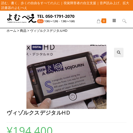
読む、書く、歩くの自由をすべての人に | 視覚障害者の自立支援 | 音声読み上げ、拡大
読書器のよむべえ
コ
TEL 050-1791-2070
ン
0
10時〜12時・13時〜16時
受付
テ
ホーム
>
商品
>
ヴィゾルクスデジタルHD
ン
ツ
へ
ス
キ
🔍
ッ
プ
ヴィゾルクスデジタルHD
¥
194,400