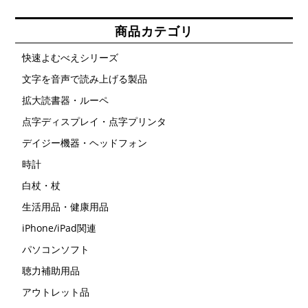
き
数
ま
の
す
バ
商品カテゴリ
リ
エ
ー
快速よむべえシリーズ
シ
ョ
文字を音声で読み上げる製品
ン
が
拡大読書器・ルーペ
あ
り
ま
点字ディスプレイ・点字プリンタ
す。
オ
デイジー機器・ヘッドフォン
プ
シ
時計
ョ
ン
白杖・杖
は
商
品
生活用品・健康用品
ペ
ー
iPhone/iPad関連
ジ
か
パソコンソフト
ら
選
聴力補助用品
択
で
アウトレット品
き
ま