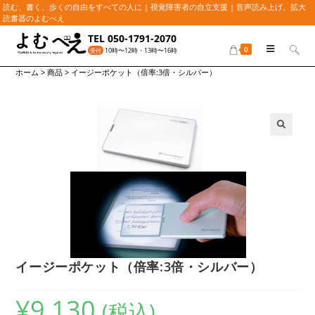
読む、書く、歩くの自由をすべての人に | 視覚障害者の自立支援 | 音声読み上げ、拡大
読書器のよむべえ
コ
TEL 050-1791-2070
ン
0
10時〜12時・13時〜16時
受付
テ
ホーム
>
商品
>
イージーポケット（倍率:3倍・シルバー）
ン
ツ
へ
ス
キ
🔍
ッ
プ
イージーポケット（倍率:3倍・シルバー）
¥
9,130
(税込)