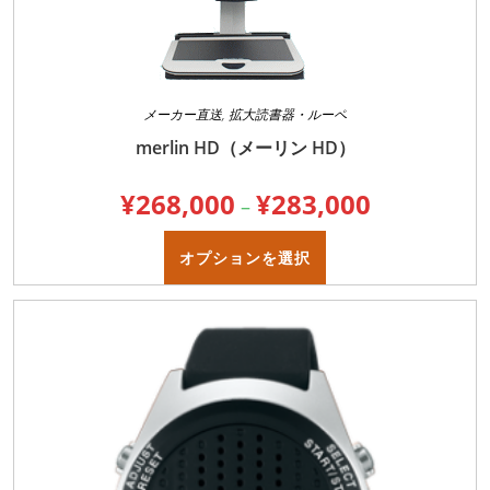
メーカー直送
,
拡大読書器・ルーペ
merlin HD（メーリン HD）
¥
268,000
¥
283,000
価
–
格
帯:
こ
¥268,000
の
オプションを選択
–
商
¥283,000
品
に
は
複
数
の
バ
リ
エ
ー
シ
ョ
ン
が