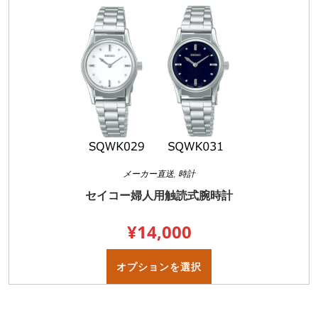
は
複
数
の
バ
リ
エ
ー
シ
ョ
ン
が
あ
り
ま
す。
オ
プ
メーカー直送
,
時計
シ
ョ
セイコー婦人用触読式腕時計
ン
は
商
¥
14,000
品
ペ
ー
こ
ジ
の
オプションを選択
か
商
ら
品
選
に
択
は
で
複