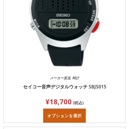
あ
り
ま
す。
オ
プ
シ
ョ
ン
は
商
品
ペ
ー
ジ
か
ら
選
択
メーカー直送
,
時計
で
き
セイコー音声デジタルウォッチ SBJS015
ま
す
¥
18,700
(税込)
こ
の
オプションを選択
商
品
に