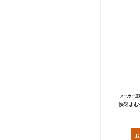
メーカー直
快速よむ
お