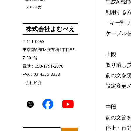
生成AI
メルマガ
利用する
– キー割
株式会社よむべえ
ケーブル
〒111-0053
東京都台東区浅草橋1丁目35-
上段
7-501号
取り消し(
電話：050-1791-2070
FAX：03-4335-8338
前の文を読
会社紹介
設定変更メ
中段
前の文節を
停止・再開