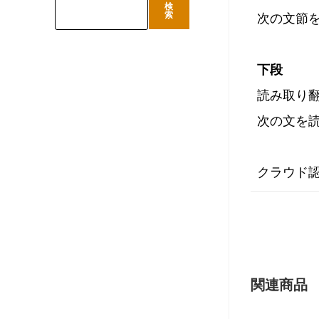
検
検
索
次の文節を
索
下段
読み取り翻
次の文を読
クラウド認
関連商品