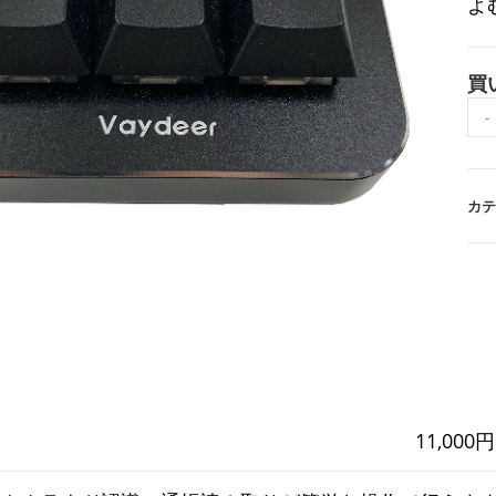
よ
買
ら
-
く
ら
く
カテ
9
キ
ー
個
11,00