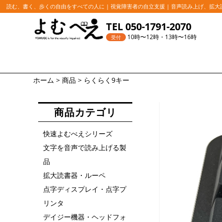
読む、書く、歩くの自由をすべての人に | 視覚障害者の自立支援 | 音声読み上げ、拡
コ
TEL 050-1791-2070
ン
10時〜12時・13時〜16時
受付
テ
ン
ツ
ホーム
>
商品
>
らくらく9キー
へ
ス
商品カテゴリ
キ
ッ
快速よむべえシリーズ
プ
文字を音声で読み上げる製
品
拡大読書器・ルーペ
点字ディスプレイ・点字プ
リンタ
デイジー機器・ヘッドフォ