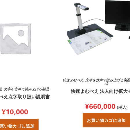
快速よむべえ
,
文字を音声で読み上げる製
品
送
,
文字を音声で読み上げる製品
快速よむべえ 法人向け拡大
べえ点字取り扱い説明書
¥
660,000
(税込)
¥
10,000
お買い物カゴに追加
買い物カゴに追加