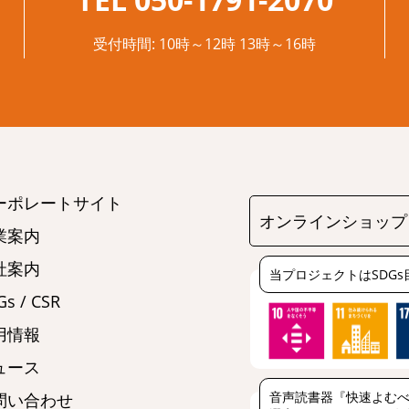
受付時間: 10時～12時 13時～16時
ーポレートサイト
オンラインショップ
業案内
社案内
当プロジェクトはSDG
s / CSR
用情報
ュース
音声読書器『快速よむべ
問い合わせ