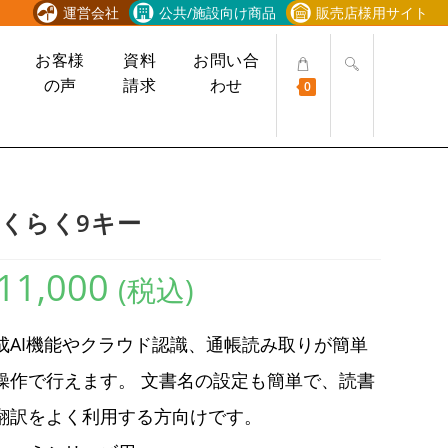
運営会社
公共/施設向け商品
販売店様用サイト
ウ
お客様
資料
お問い合
ェ
の声
請求
わせ
0
ブ
サ
イ
ト
の
検
くらく9キー
索
を
11,000
ト
(税込)
グ
ル
成AI機能やクラウド認識、通帳読み取りが簡単
操作で行えます。 文書名の設定も簡単で、読書
翻訳をよく利用する方向けです。