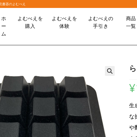
大読書器のよむべえ
ホ
よむべえを
よむべえを
よむべえの
商品
ー
購入
体験
手引き
一覧
ム
ら
🔍
¥
生
な
や