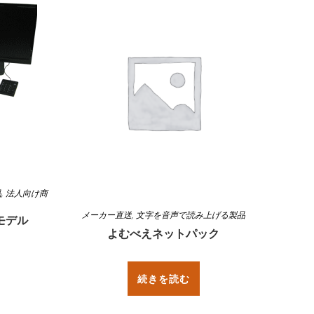
品
,
法人向け商
メーカー直送
,
文字を音声で読み上げる製品
モデル
よむべえネットパック
続きを読む