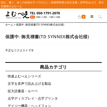
読む、書く、歩くの自由をすべての人に | 視覚障害者の自立支援 | 音声読み上げ、拡大
読書器のよむべえ
コ
TEL 050-1791-2070
ン
0
10時〜12時・13時〜16時
受付
テ
ホーム
>
保護中: 御見積書(TD SYNNEX株式会社様)
ン
ツ
へ
保護中: 御見積書(TD SYNNEX株式会社様)
ス
キ
不正なリクエストです
ッ
プ
商品カテゴリ
快速よむべえシリーズ
文字を音声で読み上げる製品
拡大読書器・ルーペ
点字ディスプレイ・点字プリンタ
デイジー機器・ヘッドフォン