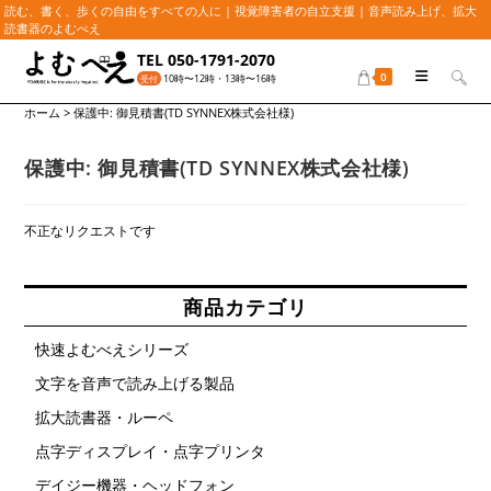
読む、書く、歩くの自由をすべての人に | 視覚障害者の自立支援 | 音声読み上げ、拡大
読書器のよむべえ
コ
TEL 050-1791-2070
ン
0
10時〜12時・13時〜16時
受付
テ
ホーム
>
保護中: 御見積書(TD SYNNEX株式会社様)
ン
ツ
へ
保護中: 御見積書(TD SYNNEX株式会社様)
ス
キ
不正なリクエストです
ッ
プ
商品カテゴリ
快速よむべえシリーズ
文字を音声で読み上げる製品
拡大読書器・ルーペ
点字ディスプレイ・点字プリンタ
デイジー機器・ヘッドフォン