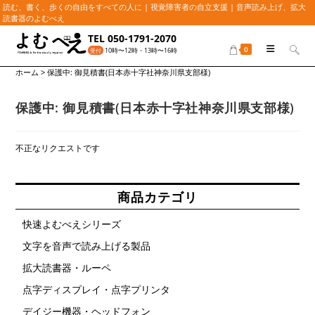
読む、書く、歩くの自由をすべての人に | 視覚障害者の自立支援 | 音声読み上げ、拡大
読書器のよむべえ
コ
TEL 050-1791-2070
ン
0
10時〜12時・13時〜16時
受付
テ
ホーム
>
保護中: 御見積書(日本赤十字社神奈川県支部様)
ン
ツ
へ
保護中: 御見積書(日本赤十字社神奈川県支部様)
ス
キ
不正なリクエストです
ッ
プ
商品カテゴリ
快速よむべえシリーズ
文字を音声で読み上げる製品
拡大読書器・ルーペ
点字ディスプレイ・点字プリンタ
デイジー機器・ヘッドフォン