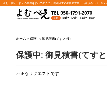
読む、書く、歩くの自由をすべての人に | 視覚障害者の自立支援 | 音声読み上げ、拡
コ
TEL 050-1791-2070
ン
10時〜12時・13時〜16時
受付
テ
ン
ツ
ホーム
>
保護中: 御見積書(てすと様)
へ
ス
保護中: 御見積書(てすと
キ
ッ
プ
不正なリクエストです