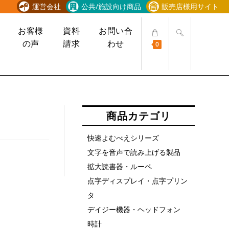
運営会社
公共/施設向け商品
販売店様用サイト
ウ
お客様
資料
お問い合
ェ
の声
請求
わせ
0
ブ
サ
イ
ト
の
検
商品カテゴリ
索
を
快速よむべえシリーズ
ト
文字を音声で読み上げる製品
グ
ル
拡大読書器・ルーペ
点字ディスプレイ・点字プリン
タ
デイジー機器・ヘッドフォン
時計