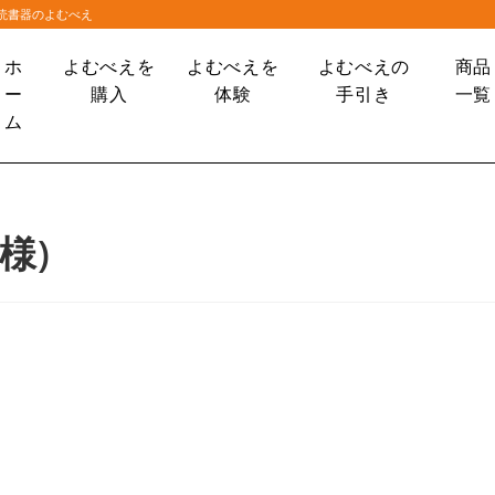
大読書器のよむべえ
ホ
よむべえを
よむべえを
よむべえの
商品
ー
購入
体験
手引き
一覧
ム
様)