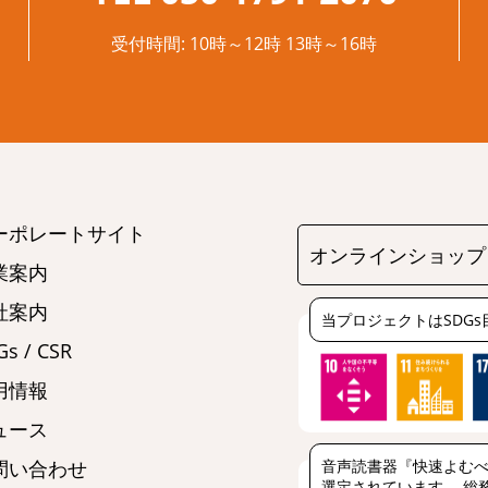
受付時間: 10時～12時 13時～16時
ーポレートサイト
オンラインショップ
業案内
社案内
当プロジェクトはSDG
s / CSR
用情報
ュース
音声読書器『快速よむべ
問い合わせ
選定されています。 総務