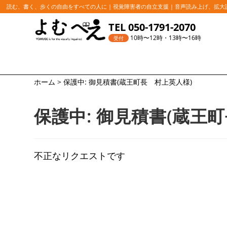
読む、書く、歩くの自由をすべての人に | 視覚障害者の自立支援 | 音声読み上げ、拡
コ
TEL 050-1791-2070
ン
10時〜12時・13時〜16時
受付
テ
ン
ツ
ホーム
>
保護中: 御見積書(蔵王町長 村上英人様)
へ
ス
保護中: 御見積書(蔵王
キ
ッ
プ
不正なリクエストです