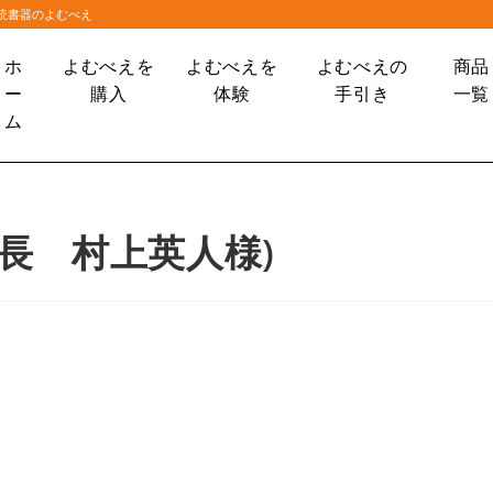
大読書器のよむべえ
ホ
よむべえを
よむべえを
よむべえの
商品
ー
購入
体験
手引き
一覧
ム
町長 村上英人様)