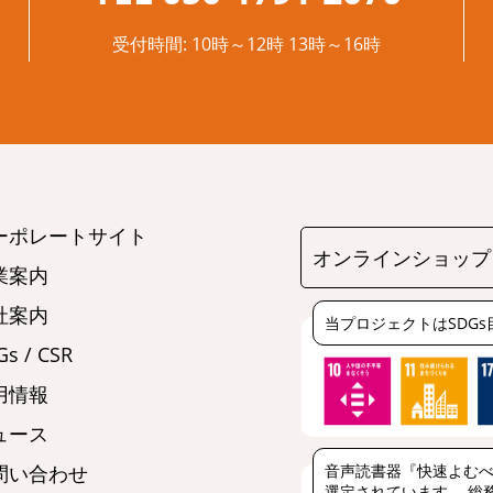
受付時間: 10時～12時 13時～16時
ーポレートサイト
オンラインショップ
業案内
社案内
当プロジェクトはSDG
s / CSR
用情報
ュース
音声読書器『快速よむべ
問い合わせ
選定されています。 総務