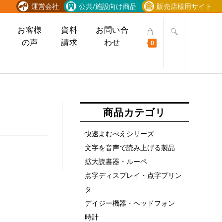
運営会社
公共/施設向け商品
販売店様用サイト
ウ
お客様
資料
お問い合
ェ
の声
請求
わせ
0
ブ
サ
イ
ト
の
検
商品カテゴリ
索
を
快速よむべえシリーズ
ト
文字を音声で読み上げる製品
グ
ル
拡大読書器・ルーペ
点字ディスプレイ・点字プリン
タ
デイジー機器・ヘッドフォン
時計