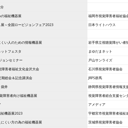
大分
めの福祉機器展
福岡市視覚障害者福祉協
展～全国ロービジョンフェア2023
日本ライトハウス
にくい人のための情報機器展
岩手県立視聴覚障がい者
ネットフェスタ
まゆだまネット
ビジョンセミナー
戸山サンライズ
覚障害者福祉文化金沢大会
石川県視覚障害者協会
馬定期総会＆記念講演会
JRPS群馬
 袋井
静岡県視覚障害者情報支
視覚障害者向け福祉機器展
視覚障害者総合支援セン
ア
アメディア
祉機器展2023
宇都宮市視覚障害者福祉
えにくい方の為の福祉機器展
茨城県視覚障害者協会