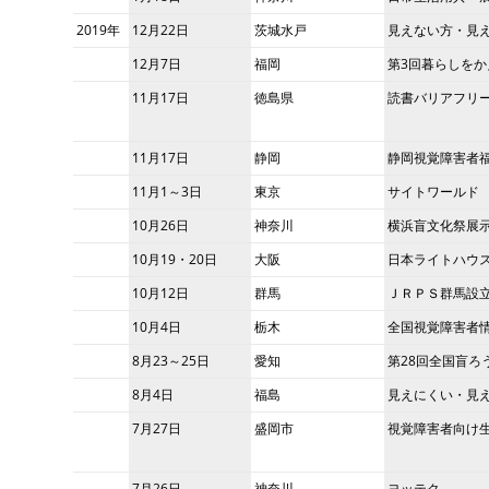
2019
年
12月22日
茨城水戸
見えない方・見
12月7日
福岡
第3回暮らしを
11月17日
徳島県
読書バリアフリ
11月17日
静岡
静岡視覚障害者
11月1～3日
東京
サイトワールド
10月26日
神奈川
横浜盲文化祭展
10月19・20日
大阪
日本ライトハウ
10月12日
群馬
ＪＲＰＳ群馬設
10月4日
栃木
全国視覚障害者
8月23～25日
愛知
第28回全国盲ろ
8月4日
福島
見えにくい・見
7月27日
盛岡市
視覚障害者向け
7月26日
神奈川
ヨッテク