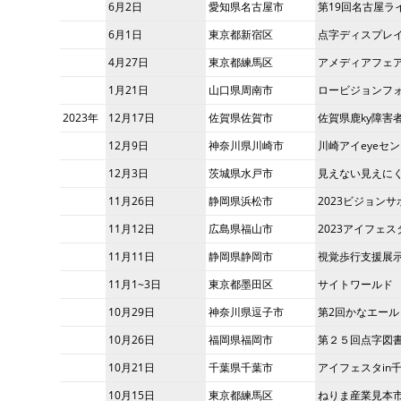
6月2日
愛知県名古屋市
第19回名古屋ラ
6月1日
東京都新宿区
点字ディスプレ
4月27日
東京都練馬区
アメディアフェ
1月21日
山口県周南市
ロービジョンフォ
2023年
12月17日
佐賀県佐賀市
佐賀県鹿ky障害
12月9日
神奈川県川崎市
川崎アイeyeセ
12月3日
茨城県水戸市
見えない見えに
11月26日
静岡県浜松市
2023ビジョン
11月12日
広島県福山市
2023アイフェ
11月11日
静岡県静岡市
視覚歩行支援展
11月1~3日
東京都墨田区
サイトワールド
10月29日
神奈川県逗子市
第2回かなエール
10月26日
福岡県福岡市
第２５回点字図
10月21日
千葉県千葉市
アイフェスタin
10月15日
東京都練馬区
ねりま産業見本