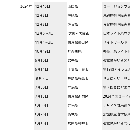
2024年
12月15日
山口県
ロービジョンフォ
12月8日
沖縄県
沖縄県視覚障害
12月8日
佐賀県
佐賀県視覚障害
12月6〜7日
大阪府大阪市
日本ライトハウス
11月1～3日
東京都墨田区
サイトワールド
10月19日
神奈川県
神奈川県ライト
9月16日
岩手県
視覚障がい者の
9月14日
千葉県千葉市
第19回アイフェス
８月４日
福島県福島市
見えにくい・見え
7月30日
群馬県
第７回まゆだま
7月13日
東京都新宿区
2024全国ロー
6月30日
群馬県
ＪＲＰＳ群馬第
6月26日
茨城県
茨城県立盲学校
6月15日
兵庫県神戸市
視覚障がい者向