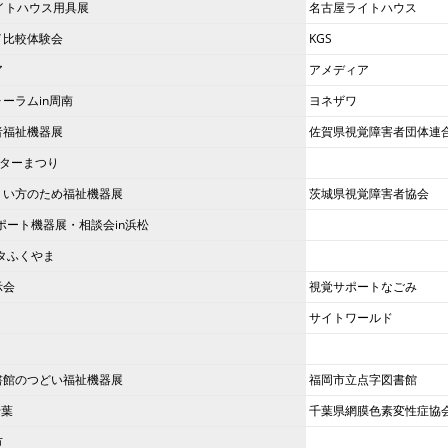
イトハウス用具展
名古屋ライトハウス
イ比較体験会
KGS
ア
アメディア
ーラムin周南
ヨネザワ
者福祉機器展
佐賀県視覚障害者団体連
ンターまつり
くい方のため福祉機器展
茨城県視覚障害者協会
サポート機器展・相談会in浜松
スタふくやま
示会
視覚サポートなごみ
サイトワールド
書館のつどい福祉機器展
福岡市立点字図書館
千葉
千葉県網膜色素変性症協
市