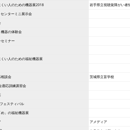
くい人のための機器展2018
岩手県立視聴覚障がい者
e センターミニ展示会
会
と機器の体験会
ンセミナー
にくい人のための福祉機器展
器相談会
茨城県立盲学校
会適応訓練講習会
葉
”フェスティバル
「め」の福祉機器展
ア
アメディア