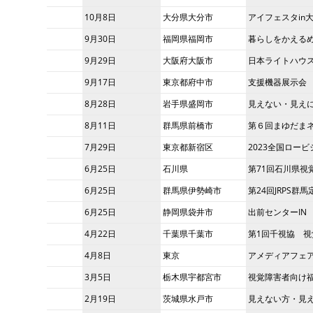
10月8日
大分県大分市
アイフェスタin
9月30日
福岡県福岡市
暮らしをかえる
9月29日
大阪府大阪市
日本ライトハウス
9月17日
東京都府中市
支援機器展示会
8月28日
岩手県盛岡市
見えない・見え
8月11日
群馬県前橋市
第６回まゆだま
7月29日
東京都新宿区
2023全国ロー
6月25日
石川県
第71回石川県視
6月25日
群馬県伊勢崎市
第24回JRPS群
6月25日
静岡県袋井市
出前センターIN
4月22日
千葉県千葉市
第1回千視協 
4月8日
東京
アメディアフェ
3月5日
栃木県宇都宮市
視覚障害者向け福
2月19日
茨城県水戸市
見えない方・見