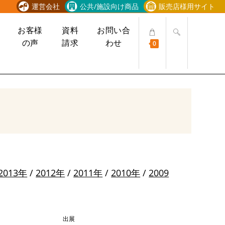
運営会社
公共/施設向け商品
販売店様用サイト
ウ
お客様
資料
お問い合
ェ
の声
請求
わせ
0
ブ
サ
イ
ト
の
検
索
を
ト
グ
ル
2013年
/
2012年
/
2011年
/
2010年
/
2009
出展