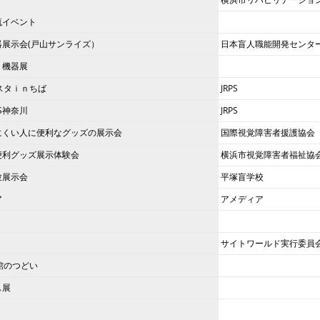
流イベント
器展示会(戸山サンライズ）
日本盲人職能開発センタ
 機器展
スタｉｎちば
JRPS
S神奈川
JRPS
にくい人に便利なグッズの展示会
国際視覚障害者援護協会
便利グッズ展示体験会
横浜市視覚障害者福祉協
験展示会
平塚盲学校
ア
アメディア
サイトワールド実行委員
館のつどい
ス展