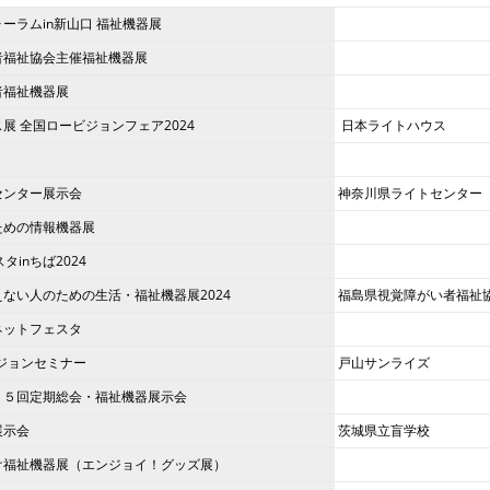
ーラムin新山口 福祉機器展
者福祉協会主催福祉機器展
者福祉機器展
展 全国ロービジョンフェア2024
日本ライトハウス
センター展示会
神奈川県ライトセンター
ための情報機器展
タinちば2024
ない人のための生活・福祉機器展2024
福島県視覚障がい者福祉
ネットフェスタ
ビジョンセミナー
戸山サンライズ
２５回定期総会・福祉機器展示会
展示会
茨城県立盲学校
け福祉機器展（エンジョイ！グッズ展）