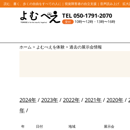
読む、書く、歩くの自由をすべての人に | 視覚障害者の自立支援 | 音声読み上げ、拡
コ
TEL 050-1791-2070
ン
10時〜12時・13時〜16時
受付
テ
ン
ツ
ホーム
>
よむべえを体験
>
過去の展示会情報
へ
ス
キ
ッ
プ
2024年
/
2023年
/
2022年
/
2021年
/
2020年
/
年
/
年
日付
地域
展示会