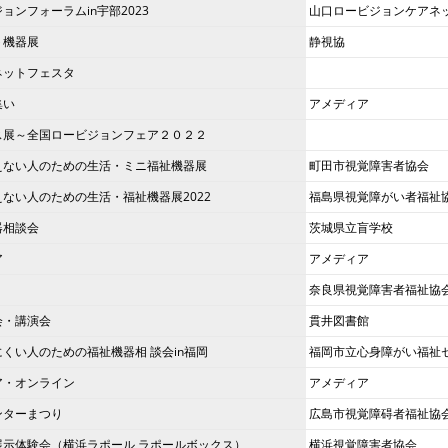
ョンフォーラムin宇部2023
山口ロービジョンケアネ
ト機器展
静視協
ネットフェスタ
集い
アメディア
ス展～全国ロービジョンフェア２０２２
えない人のための生活・ミニ福祉機器展
町田市視覚障害者協会
ない人のための生活・福祉機器展2022
福島県視覚障がい者福祉
器相談会
茨城県立盲学校
ア
アメディア
奈良県視覚障害者福祉協
会・講演会
貫井図書館
くい人のための福祉機器相 談会in福岡
福岡市立心身障がい福祉
ア・オンライン
アメディア
ンターまつり
広島市視覚障碍者福祉協
展示体験会（横浜ラポール ラポールボックス）
横浜視覚障害者協会