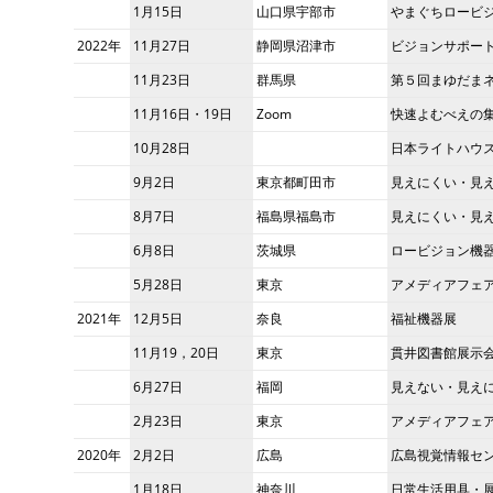
1月15日
山口県宇部市
やまぐちロービジ
2022年
11月27日
静岡県沼津市
ビジョンサポー
11月23日
群馬県
第５回まゆだま
11月16日・19日
Zoom
快速よむべえの
10月28日
日本ライトハウ
9月2日
東京都町田市
見えにくい・見
8月7日
福島県福島市
見えにくい・見え
6月8日
茨城県
ロービジョン機
5月28日
東京
アメディアフェ
2021年
12月5日
奈良
福祉機器展
11月19，20日
東京
貫井図書館展示
6月27日
福岡
見えない・見えに
2月23日
東京
アメディアフェ
2020年
2月2日
広島
広島視覚情報セ
1月18日
神奈川
日常生活用具・