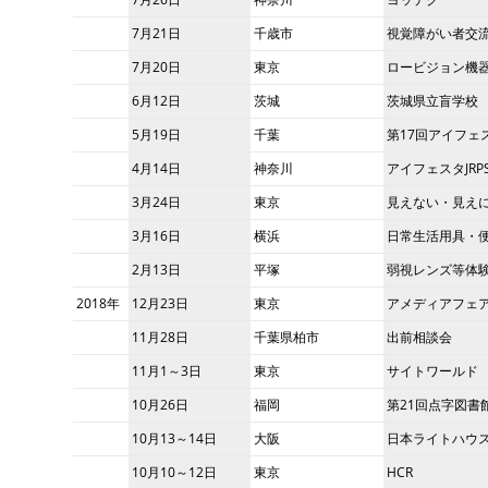
7月21日
千歳市
視覚障がい者交
7月20日
東京
ロービジョン機
6月12日
茨城
茨城県立盲学校
5月19日
千葉
第17回アイフェ
4月14日
神奈川
アイフェスタJRP
3月24日
東京
見えない・見え
3月16日
横浜
日常生活用具・
2月13日
平塚
弱視レンズ等体
2018
年
12月23日
東京
アメディアフェ
11月28日
千葉県柏市
出前相談会
11月1～3日
東京
サイトワールド
10月26日
福岡
第21回点字図書
10月13～14日
大阪
日本ライトハウ
10月10～12日
東京
HCR