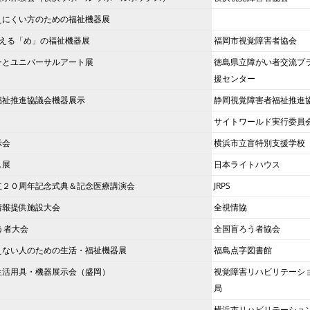
えにくい方のための福祉機器展
かえる「め」の福祉機器展
福岡市視覚障害者協会
ーとユニバーサルアート展
徳島県立障がい者交流プ
援センター
福祉推進協議会機器展示
静岡視覚障害者福祉推進
サイトワールド実行委員
示会
横浜市立盲特別支援学校
ス展
日本ライトハウス
立２０周年記念式典＆記念医療講演会
JRPS
情報提供施設大会
全視情協
う者大会
全国盲ろう者協会
えない人のための生活・福祉機器展
福島点字図書館
生活用具・機器展示会（盛岡）
視覚障害リハビリテーシ
局
横浜市リハビリテーショ