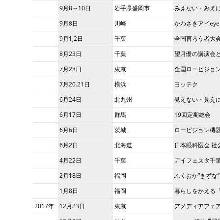
9月8～10日
岩手県盛岡市
みえない・みえに
9月8日
川崎
かわさきアイey
9月1,2日
千葉
全国盲ろう者大
8月23日
千葉
望月優の講演会
7月28日
東京
全国ロービジョ
7月20.21日
横浜
ヨッテク
6月24日
北九州
見えない・見え
6月17日
群馬
19回定期総会
6月6日
茨城
ロービジョン機
6月2日
北海道
日本眼科医会 社
4月22日
千葉
アイフェスタ千
2月18日
福岡
ふくおか”きずな
1月8日
福岡
暮らしをかえる
2017年
12月23日
東京
アメディアフェ