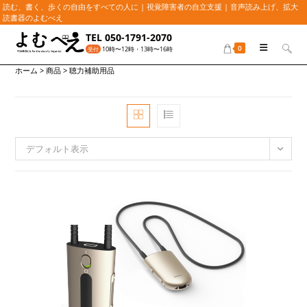
読む、書く、歩くの自由をすべての人に | 視覚障害者の自立支援 | 音声読み上げ、拡大
読書器のよむべえ
コ
TEL 050-1791-2070
ン
0
10時〜12時・13時〜16時
受付
テ
ホーム
>
商品
>
聴力補助用品
ン
ツ
へ
ス
キ
ッ
デフォルト表示
プ