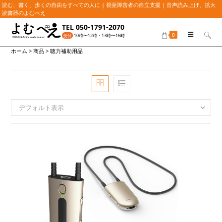
読む、書く、歩くの自由をすべての人に | 視覚障害者の自立支援 | 音声読み上げ、拡大
読書器のよむべえ
コ
TEL 050-1791-2070
ン
0
10時〜12時・13時〜16時
受付
テ
ホーム
>
商品
>
聴力補助用品
ン
ツ
へ
ス
キ
ッ
デフォルト表示
プ