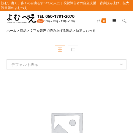
読む、書く、歩くの自由をすべての人に | 視覚障害者の自立支援 | 音声読み上げ、拡大
読書器のよむべえ
コ
TEL 050-1791-2070
ン
0
10時〜12時・13時〜16時
受付
テ
ホーム
>
商品
>
文字を音声で読み上げる製品
>
快速よむべえ
ン
ツ
へ
ス
キ
ッ
デフォルト表示
プ