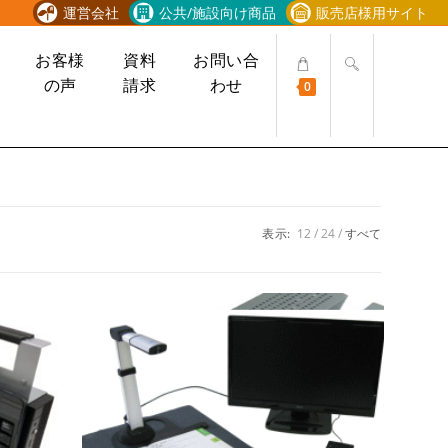
運営会社
公共/施設向け商品
販売店様用サイト
ウ
お客様
資料
お問い合
ェ
の声
請求
わせ
0
ブ
サ
イ
ト
の
検
索
表示:
12
24
すべて
を
ト
グ
ル