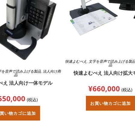
快速よむべえ
,
文字を音声で読み上げる製
品
字を音声で読み上げる製品
,
法人向け商
快速よむべえ 法人向け拡大
品
べえ 法人向け一体モデル
¥
660,000
(税込)
550,000
(税込)
お買い物カゴに追加
買い物カゴに追加