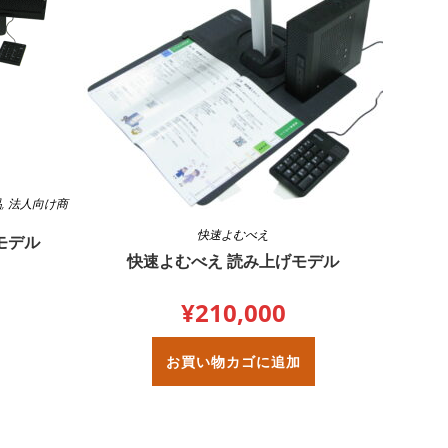
品
,
法人向け商
快速よむべえ
モデル
快速よむべえ 読み上げモデル
¥
210,000
お買い物カゴに追加