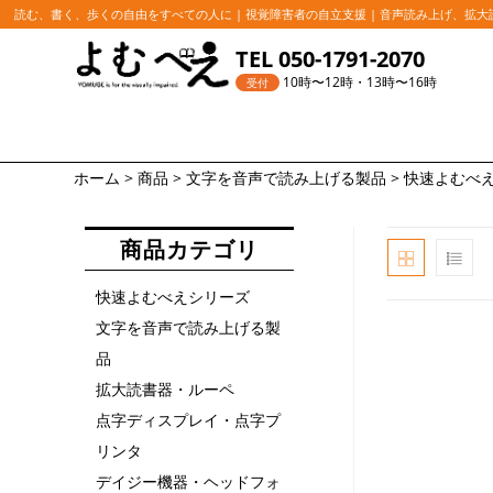
読む、書く、歩くの自由をすべての人に | 視覚障害者の自立支援 | 音声読み上げ、拡
コ
TEL 050-1791-2070
ン
10時〜12時・13時〜16時
受付
テ
ン
ツ
ホーム
>
商品
>
文字を音声で読み上げる製品
>
快速よむべ
へ
ス
商品カテゴリ
キ
ッ
快速よむべえシリーズ
プ
文字を音声で読み上げる製
品
拡大読書器・ルーペ
点字ディスプレイ・点字プ
リンタ
デイジー機器・ヘッドフォ