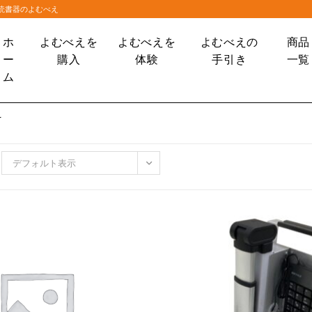
大読書器のよむべえ
ホ
よむべえを
よむべえを
よむべえの
商品
ー
購入
体験
手引き
一覧
ム
え
デフォルト表示