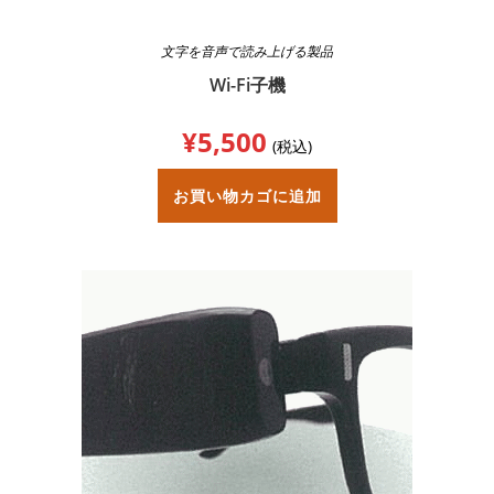
商
品
ペ
文字を音声で読み上げる製品
ー
ジ
Wi-Fi子機
か
ら
選
¥
5,500
択
(税込)
で
き
ま
お買い物カゴに追加
す