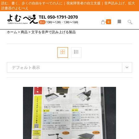
読む、書く、歩くの自由をすべての人に | 視覚障害者の自立支援 | 音声読み上げ、拡大
読書器のよむべえ
コ
TEL 050-1791-2070
ン
0
10時〜12時・13時〜16時
受付
テ
ホーム
>
商品
>
文字を音声で読み上げる製品
ン
ツ
へ
ス
キ
ッ
デフォルト表示
プ